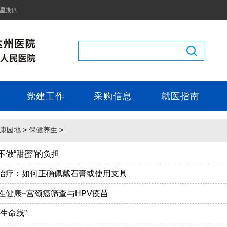
 星期四
党建工作
采购信息
就医指南
康园地
>
保健养生
>
不做“甜蜜”的负担
治疗：如何正确佩戴石膏或使用支具
性健康~宫颈癌筛查与HPV疫苗
生命线”