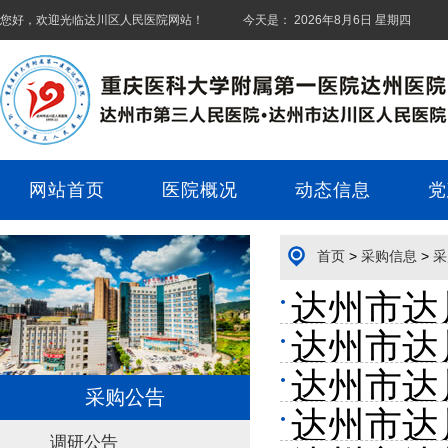
您好，欢迎光临
达川区人民医院
网站！ 今天是：
2026年8月6日 星期四
网站首页
医院概况
动态信息
党
首页
>
采购信息
>
采
达州市达
达州市达
目采购公
达州市达
服务项目
采购公告
达州市达
调研公告